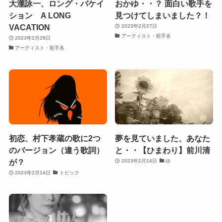
大瀧詠一、ロング・バケイ
おかゆ・・？ 面白い歌手を
ション A LONG
見つけてしまいました？！
VACATION
2023年2月27日
アーティスト・歌手名
2023年2月28日
アーティスト・歌手名
初恋、村下孝蔵の歌に2つ
夢を見ていました、あなた
のバージョン（違う歌詞）
と・・【ひまわり】前川清
が？
2023年2月14日
ゆ
2023年2月14日
トピック