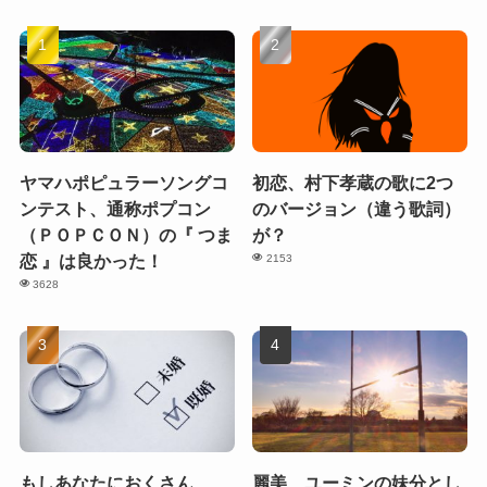
ヤマハポピュラーソングコ
初恋、村下孝蔵の歌に2つ
ンテスト、通称ポプコン
のバージョン（違う歌詞）
（ＰＯＰＣＯＮ）の『 つま
が？
恋 』は良かった！
2153
3628
もしあなたにおくさん
麗美、ユーミンの妹分とし