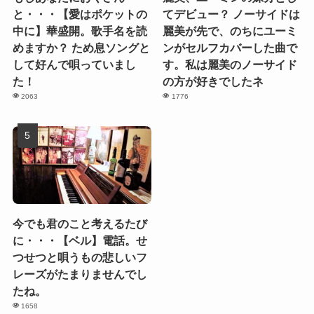
と・・・【愛はポケットの
てデビュー？ ノーサイドは
中に】華盛開。歌手名を読
麗美が先で、のちにユーミ
めますか？ ため息ソングと
ンがセルフカバーした曲で
して好んで唄っていまし
す。私は麗美のノーサイド
た！
の方が好きでしたネ
2063
1776
今でも君のこと考えるたび
に・・・【ベル】電話。せ
つせつと唄うもの悲しいフ
レーズがたまりませんでし
たね。
1658